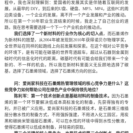
程中，我也深刻理解到：爱国者的发展其实是伴随着互联网的发
展，从最早的
DIY，到后来的U盘
、
硬盘
、
MP3
、
MP4
，
这些PC的周
边类设备
，一个企业的发展，离不开一个产业发展
和产业的推动
。
所以在第一个10年
职业生涯
结束的时候，我
走上了
自己创业的
道
路
，我在思考需要选择一个下一个产业机会的推动点
。
我们选择了一个新材料的行业作为核心的切入点
，而石墨烯作
为新材料的翘楚，从
2004年被发现
到
2010年
获得
诺贝尔物理学奖，
全世界站在同样的起跑线上
向前发展和探索。在这个相对公平竞争
的环境下，
是
有可能在碳基的世界弯道超车
，
超过从
石器
到金属到
硅时代的信息化时代的距离，碳基时代有可能会给我们带来一个全
新的
、
不一样的机会
。
所以我在新材料里面义无反顾
地
选择了碳
基
，选择了
石墨烯领域
，选
择了石墨烯方向的创业
。
问：爱尚家科技在石墨烯热管理领域的核心竞争力是什么？这
些竞争力如何帮助公司在绿色产业中保持领先地位？
陈利军：第一个技术创新点是基础材料的制备技术。
因为石墨
烯的第一个环节要解决低成本高标准化的制备，先获得独有的专
利，并已被广义应用。爱尚家科技的石墨烯技术，是石墨烯三维插
层分散水性的制备方式，不用强拆强建，不用进入化工园区，用炭
黑和碳纳米管插层石墨烯，可以在水性的环境中得到水性分散液，
使得石墨烯可以低成本制备，并轻易的获取。