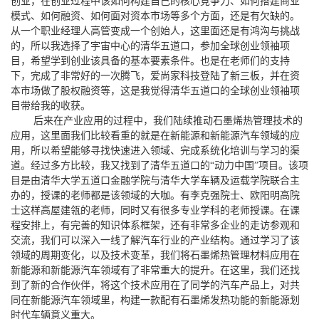
创业，在创业过程中该如何构建自己的核心竞争力
、
如何搭建商业
模式
、
如何融资
、
如何面对资本市场等多个方面
，还是
有欠缺的
。
从一个职业经理人高管变成一个创始人
，
这里面还是
有
鸿沟与挑战
的，
所以我选择了宇宙中心
的清华
五道口，参加全球创业
领袖
项
目
，
希望学到创业该具备的基本要素条件
。
也
是在
老师们的
支持
下，
完成了非常好的一次腾飞
，爱尚家科技
登陆了新三
板，并在资
本市场做了股权融资等，这是我觉得清华五道口
的全球创业领袖项
目带
给我的
收获
。
后来在产业应用的过程中，我们陆续推动石墨烯热管理技术的
应用，这里面我们比较看重的就是在新能源和新能源汽车领域的应
用，所以希望能够寻找快速进入领域、完成系统化培训与学习的渠
道。经过多方比较，我又找到了清华
五道口的
“
动力中国
”
项目
。
该项
目是由
清华大学
五道口
金融学院
与清华大学车辆及运载学院联合主
办
的，授课
的老师都是
该领域
的大咖
。
有李克强院士、欧阳明高院
士这样高屋建瓴的老师，同时又有很多专业学科的老师
授课。在
课
程安排
上，
有
完善的知识体系框架
，还有非常多企业的走访参观
和
交流，
我们可以
深入一线了
解汽车行业的产业结构。通过学习了该
领域的周期变化，以及技术变革，我们将石墨烯热管理材料应用在
新能源和新能源汽车领域有了非常重大的提升。在这里，我们还找
到了新的合作伙伴，将这个技术应用在了同学的汽车产品上，对共
同在新能源汽车领域里，构建一款配有石墨烯发热功能的新能源划
时代车辆意义重大。