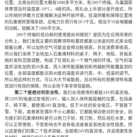
位置，主席台的位置大概有
1000多平
方
米，有200个终端
。
鸟巢
国家
体育馆
当时温度是
-
10
°C
，4级的风
。观礼台
上半部分是开放式
，
所
以传统的供暖方式很难解决这种开放环境
。
低温供暖和保障位置用
的石墨烯热管理系统
，
总电力负荷只有28.5千瓦
，
相当于10
台
电暖器
的功耗
，
就解决了1000平
方
米
。
200个终端的低功耗的使用是如何做到？
是因为在应用场景的
分析上，我们发现主要的观赛领导和嘉宾都是以坐姿的形式来全程
观看比赛，所以加热空气可能会变得功耗很高，并且浪费率很高，
所以我们采用了全场加入石墨烯材料的桌子、椅子、地毯、背板系
统的发热范围调整，构成了在观礼台一个微气候的环境。空气的温
度并没有加热到
20多度，而人体所能接触到和热辐射所能覆盖到的
位置，全部温度都能达到40度的温度并进行高
、
中
、
低温的调节
。
所以用这样的方式
，可以
大
大
节省能耗
，且
对所有的观赛领导和嘉
宾进行有效的保障
，
所以全场下来
非常低能耗。
第二个是绝对的安全性
。我们全场使用的都是
24
V
的直流电
，
将220
V
的电通过变电到24
V，
输入到人体所能接触的位置
，包括
桌
子、椅子
等，
都使用2
4V
直流电
。
低于36伏的安全电压，不管是下
雪
、下雨，或者
甚至偶尔不小心撕裂，它都
能
保证绝对的安全
，因
为
我们的石墨烯材料
是
可以用刀子
划、剪刀剪，然后
泡在水里
，都
可以正常使用
，
不受影响也不会有电流或者说
其他
安全性隐患
。所
以这是我们的第二个技术突破，全部用
24
V
的直流电，并且用柔性
发