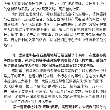
今天大家提到的新质生产力，通过关键性技术突破，提升多个行业
的创新驱动发展，充分体现高效能、高质量的特征。
比如我们在北京地铁15号线智能加热座椅的应用中，将传感器
与石墨烯的电热深度结合，保证石墨烯材料在需要启动的时候可以
快速启动，在无人监管的时候，迅速完成关闭，通过行为控制解决
实际应用过程中效率提升的问题。所以伴随着电热转换的效率提
升，同步加快了产品化的效率，以及物联网所带来的传感器的效
率、行为控制的效率的结合，使得我们在绿色产业中保持着领跑的
地位。
问：爱尚家科技在石墨烯领域已经深耕了十余年，在北京冬奥
等国际赛事、轨道交通等基础设施中也贡献了自己的力量。请您详
细讲讲爱尚家在大型项目的环保方面的具体贡献和技术创新。
陈利军：
石墨烯科技服务冬奥会其实是我们引以为傲的一个非
常光荣的项目，也是对我们来讲一个标志性的事件。在这次冬奥会
中提出的三大要求，第一大要求就是绿色低碳要实现“双碳”的闭环、
实现碳中和；第二个要求是绝对的安全，精精益求精，万万无一
失；第三个要绝对的舒适度。所以结合这三点要求，在冬奥的项目
过程，尤其在开闭幕式鸟巢等重大场馆的开放式环境供暖的项目
上，做了三点的关键性技术突破。
第一是要求绝对的“双碳”闭环，实现碳中和。
全场我们服务的