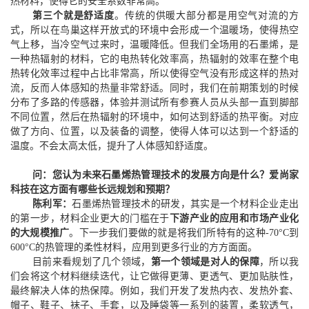
热
材料
，
使得它的安全系数非常高。
第三个就是舒适度
。传统的供暖大部分都是用空气对流的方
式，所以在鸟巢这样开放式的环境中会形成一个温暖场，使得热空
气上移，当冷空气过来时，温暖降低。但我们全场用的石墨烯，是
一种热辐射的材料，它的电热转化效率高，热辐射的效率在整个电
热转化效率过程中占比非常高，所以使得空气没有形成这样的热对
流，反而人体感知的热量非常舒适。同时，我们在前期策划的时候
分布了多路的传感器，体验并测试所有参赛人员从头部一直到脚部
不同位置，然后在热辐射的环境中，如何达到舒适的热平衡。对应
做了方向、位置，以及装备的调整，使得人体可以达到一个舒适的
温度。不会太高太低，提升了人体感知舒适度。
问：您认为未来石墨烯热管理技术的发展方向是什么？爱尚家
科技在这方面有哪些长远规划和预期？
陈利军：
石墨烯热管理技术的研发，其实是一个材料企业走出
的第一步，材料企业更大的门槛在于
下游产业的应用和市场产业化
的大规模推广
。下一步我们要做的就是将我们所特有的这种-70°C
到
600
°C
的热管理的柔性材料
，
应用到更多
行业的
方方面面
。
目前来看规划了几个领域，
第一个领域是对人的保障
，所以我
们会将这个材料继续迭代，让它做得更薄、更透气、更加贴肤性，
最终解决人体的热保障。例如，我们开发了发热内衣、发热外套、
帽子、鞋子、袜子、手套，以及睡袋等一系列的装置，柔软透气，