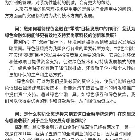
为控制的管理，对系统性能耗的削减，会有更大的帮助。
未来石墨烯的热管理技术更重要的是解决产业应用中的问题，
方方面面的突破都将成为我们技术方向的发展。
问：您如何看待绿色金融在“零碳”目标发展中的作用？ 您认为
绿色金融如何能够更有效地支持爱尚家科技的创新和发展？
陈利军：
在
“双碳”
目标下，环境问题被提高到我国国家发展战
略层面
。
绿色低碳成为我国各行各业的重要转型方向。
“绿色金融”
在实现“零碳”目标的发展中扮演着至关重要的角色。它通过为环保
和低碳项目提供资金支持，促进绿色技术和可持续发展模式的推
广。绿色金融不仅有助于降低碳排放，还激励了企业和个人转向
更加环保的生产和生活方式。
“绿色金融”可以为我们提供必要的资金支持，使我们能够在绿
色低碳石墨烯建筑供暖技术、新能源汽车热管理技术的研发和推广
中提供资金支持。通过绿色金融工具，如绿色债券和绿色贷款，我
们可以获得更优惠的利率和贷款条件，从而降低融资成本。
问：是什么契机让您选择来到五道口金融学院深造？在这里您
有哪些收获？对于企业的发展有哪些帮助？
陈利军：
其实我来到五道口金融学院深造已经有两次了。第一
次是在
2011
年，
我读了
五
道口的全球创业领袖项目，因为当时刚刚