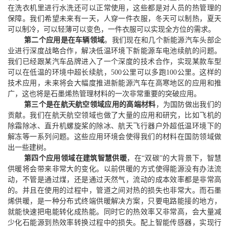
在洗衣机里进行水洗还可以正常使用，这些都是对人员的热管理的
保障。我们希望未来有一天，人穿一件衣服，冬天可以制热，夏天
可以制冷，可以轻薄可以变色，一件衣服可以实现全方位的需求。
第二个应用是在车辆领域
。我们现在和几个新能源汽车头部企
业进行深度战略合作，解决低温环境下新能源车电池续航的问题。
我们已经跟某汽车品牌进入了一个深度的技术合作，实现某款车型
可以在低温的环境中超长续航，500
公里可以多跑100公里
。
这样
的
技术应用
，未来
将会
大幅度
推进新能源汽车在高寒地区的应用和推
广，这
也
将
是石墨烯
热
管理材料的一次非常重要的突破应用
。
第三个是在航天航空领域应用的高端材料
，为国防做出我们的
贡献。我们在航天航空领域也做了大量的应用和研究，比如飞机的
除霜除冰、直升机螺旋桨的除冰、航天飞行器户外超低温环境下的
解冻等一系列问题。这些应用环境会使得我们的材料在国防领域做
出一些建树。
第四个应用领域在建筑智慧供暖
，在“双碳”的大背景下，智慧
供暖将会带来非常大的变化。以前供暖的方式使得能源没有办法流
动，不管是通过煤，还是通过天然气，流动的成本效率都是非常高
的。并且在使用的过程中，管道之间对热的损失也非常大。而石墨
烯供暖，是一种分布式终端供暖解决方案，只要电路能接的地方，
就能快速把电能转化成热能。同时它的热效率又非常高，会大量减
少化石能源到热效率转换过程中的损失。配上智能传感器，实现行