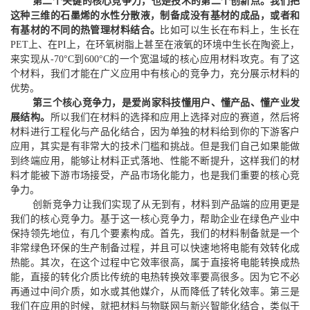
第二个关键的核心竞争力，也是技术的第二个创新点。我们把
这种三维的石墨烯的水性分散液，制备成没有基材的成品，或者和
有基材的不同的热管理材料结合。
比如可以生长在布料上，生长在
P
E
T上
、
在P
I上，
在环氧树脂上甚至在液氧的环境中生长在陶瓷上
，
来实现从
-70°C
到600
°C
的一个宽
温
域的核心应用材料
攻克。
有了这
个材料
，
我们才能在广义应用中有核心的竞争力
，充分展示
材料的
优势
。
第三个核心竞争力，是爱尚家科技懂用户、懂产品、懂产业发
展结构。
所以我们在材料的选择和应用上选择对应的赛道，然后将
材料进行工程化与产品化结合，因为单独的材料给到你的下游客户
应用，其实是有非常大的技术门槛和挑战。但是我们自己如果能做
到终端应用，能够让材料正式落地、性能不断提升，这样我们的材
料才能被下游市场接受，产品市场化能力，也是我们重要的核心竞
争力。
创新竞争力让我们实现了从无到有，材料到产品端的应用更是
我们的核心竞争力。基于这一核心竞争力，
帮助企业在绿色产业中
保持领先地位
，
有几个要素构成
。首先，我们的
材料
制备
就是一个
非常绿色环保的生产制备过程，并且可以快速
地
将电能有效转化成
热能
。其次，在这个过程中它效率很高，属于直接将电能转换成热
能，直接的转化介质比传统的电热转换效率要高很多。因为它不必
再通过中间介质，如水或其他媒介，从而降低了转化效率。第三是
我们在应用的时候，就把材料与物联网与新兴智能化结合，类似于