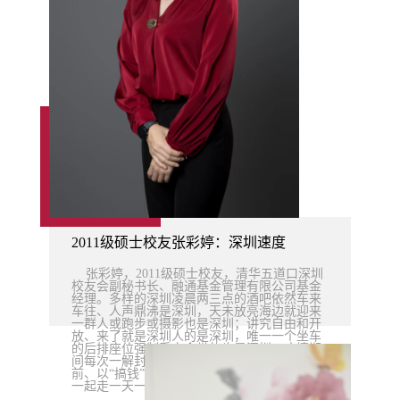
2011级硕士校友张彩婷：深圳速度
张彩婷，2011级硕士校友，清华五道口深圳
校友会副秘书长、融通基金管理有限公司基金
经理。多样的深圳凌晨两三点的酒吧依然车来
车往、人声鼎沸是深圳，天未放亮海边就迎来
一群人或跑步或摄影也是深圳；讲究自由和开
放、来了就是深圳人的是深圳，唯一一个坐车
的后排座位强制系安全带的也是深圳；疫情期
间每次一解封地铁人流量就立刻恢复到疫情
前、以“搞钱”为口号的是深圳，十万多人聚在
一起走一天一夜完成一百公里、或用一...