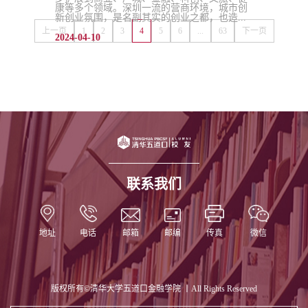
康等多个领域。深圳一流的营商环境，城市创
新创业氛围，是名副其实的创业之都，也造...
上一页
1
2
3
4
5
6
...
63
下一页
2024-04-10
联系我们
地址
电话
邮箱
邮编
传真
微信
版权所有©清华大学五道口金融学院 丨All Rights Reserved