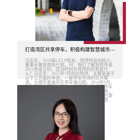
打造湾区共享停车，积极构建智慧城市——访2018级
冯志东，2018级GELP校友，悦停科技创始人、
董事长兼首席执行官。问：我们了解到悦停是
2015年成立的，您当时创办悦停的初衷是什
么？冯志东：2015年7月创办悦停，主要是基于
以下三方面的考虑。一是停车市场的巨大需
求。大城市普遍存在停车难问题。2014年9月，
我和团队赴深圳、杭州、武汉进一步调研停车
市场，发现一方面停车难是大中城市的通病，
北上广深一线城市表现得更严重。但另一方面
也普遍存在大量车位被闲置的现象。据贝恩...
2024-04-22