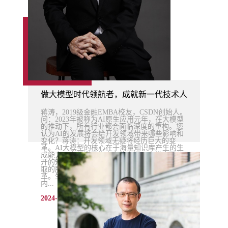
做大模型时代领航者，成就新一代技术人——访2019
蒋涛，2019级金融EMBA校友，CSDN创始人。
问：2023年被称为AI原生应用元年，在大模型
的推动下，所有行业都会面临深度的重构。您
认为AI的发展将会给开发领域带来哪些影响和
变化？蒋涛：开发领域无疑将经历巨大的变
革。AI大模型的核心在于海量知识库产生的生
成能力，它相当于生产力的来源。人类全网公
开的知识库被压缩并形成了一个廉价且易于获
取的服务，这为数字生产力带来了革命性的变
革。生成式AI能够生成文字、图片，代码等
内...
2024-04-23